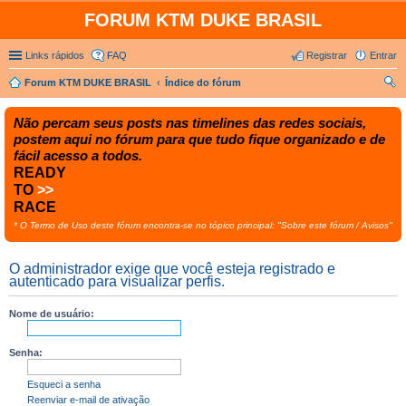
FORUM KTM DUKE BRASIL
Links rápidos
FAQ
Registrar
Entrar
Forum KTM DUKE BRASIL
Índice do fórum
es
Não percam seus posts nas timelines das redes sociais,
qui
postem aqui no fórum para que tudo fique organizado e de
sar
fácil acesso a todos.
READY
TO
>>
RACE
* O Termo de Uso deste fórum encontra-se no tópico principal: "Sobre este fórum / Avisos"
O administrador exige que você esteja registrado e
autenticado para visualizar perfis.
Nome de usuário:
Senha:
Esqueci a senha
Reenviar e-mail de ativação