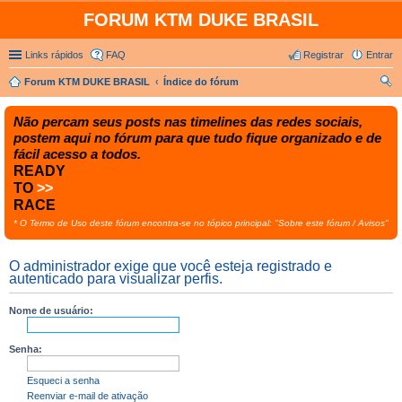
FORUM KTM DUKE BRASIL
Links rápidos
FAQ
Registrar
Entrar
Forum KTM DUKE BRASIL
Índice do fórum
es
Não percam seus posts nas timelines das redes sociais,
qui
postem aqui no fórum para que tudo fique organizado e de
sar
fácil acesso a todos.
READY
TO
>>
RACE
* O Termo de Uso deste fórum encontra-se no tópico principal: "Sobre este fórum / Avisos"
O administrador exige que você esteja registrado e
autenticado para visualizar perfis.
Nome de usuário:
Senha:
Esqueci a senha
Reenviar e-mail de ativação