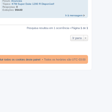
Fórum:
Anúncios
Tópico:
KTM Super Duke 1290 R Disponível!
Respostas:
0
Exibições:
99449
Ir à mensagem
Pesquisa resultou em 1 ocorrência • Página
1
de
1
Ir para
luir todos os cookies deste painel
Todos os horários são
UTC-03:00