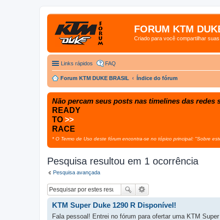
FORUM KTM DUKE
Criado para você compartilhar sua
Links rápidos
FAQ
Forum KTM DUKE BRASIL
Índice do fórum
Não percam seus posts nas timelines das redes s
READY
TO
>>
RACE
* O Termo de Uso deste fórum encontra-se no tópico principal: "Sobre est
Pesquisa resultou em 1 ocorrência
Pesquisa avançada
KTM Super Duke 1290 R Disponível!
Fala pessoal! Entrei no fórum para ofertar uma KTM Supe