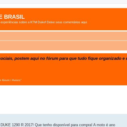
 BRASIL
s experiências sobre a KTM Duke! Deixe seus comentários aqui.
ociais, postem aqui no fórum para que tudo fique organizado e d
e fórum / Avisos"
r DUKE 1290 R 2017! Que tenho disponível para compra! A moto é ano