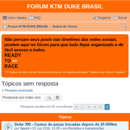
FORUM KTM DUKE BRASIL
Links rápidos
FAQ
Registrar
Entrar
Forum KTM DUKE BRASIL
Índice do fórum
es
Não percam seus posts nas timelines das redes sociais,
qui
postem aqui no fórum para que tudo fique organizado e de
sar
fácil acesso a todos.
READY
TO
>>
RACE
* O Termo de Uso deste fórum encontra-se no tópico principal: "Sobre este fórum / Avisos"
Tópicos sem resposta
Pesquisa avançada
Pesquisa resultou em 83 ocorrências
1
2
3
4
5
Tópicos
Duke 390 - Custos de peças trocadas depois de 20.000km
por
Speed
» 01 Jun 2016, 14:38 » em
Revisões e manutenções