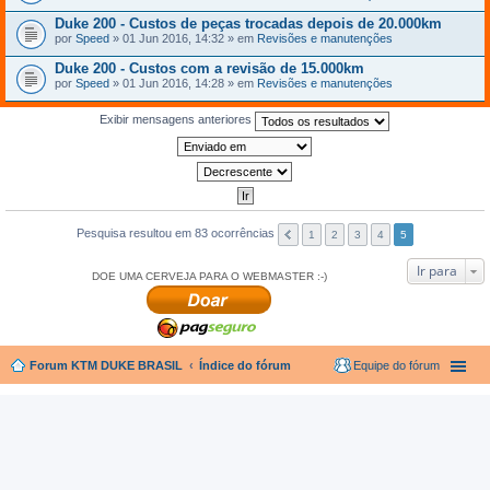
Duke 200 - Custos de peças trocadas depois de 20.000km
por
Speed
» 01 Jun 2016, 14:32 » em
Revisões e manutenções
Duke 200 - Custos com a revisão de 15.000km
por
Speed
» 01 Jun 2016, 14:28 » em
Revisões e manutenções
Exibir mensagens anteriores
Pesquisa resultou em 83 ocorrências
1
2
3
4
5
Ir para
DOE UMA CERVEJA PARA O WEBMASTER :-)
Forum KTM DUKE BRASIL
Índice do fórum
Equipe do fórum