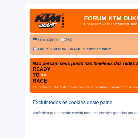
FORUM KTM DUKE
Criado para você compartilhar sua
Links rápidos
FAQ
Forum KTM DUKE BRASIL
Índice do fórum
Não percam seus posts nas timelines das redes s
READY
TO
>>
RACE
* O Termo de Uso deste fórum encontra-se no tópico principal: "Sobre est
Excluir todos os cookies deste painel
Você deseja realmente excluir todos os cookies gerados por es