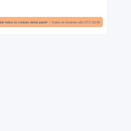
luir todos os cookies deste painel
Todos os horários são
UTC-03:00