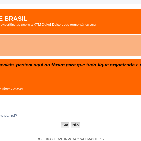
 BRASIL
s experiências sobre a KTM Duke! Deixe seus comentários aqui.
ociais, postem aqui no fórum para que tudo fique organizado e d
e fórum / Avisos"
te painel?
DOE UMA CERVEJA PARA O WEBMASTER :-)