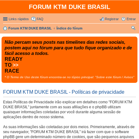
FORUM KTM DUKE BRASIL
Links rápidos
FAQ
Registrar
Entrar
Forum KTM DUKE BRASIL
Índice do fórum
es
Não percam seus posts nas timelines das redes sociais,
qui
postem aqui no fórum para que tudo fique organizado e de
sar
fácil acesso a todos.
READY
TO
>>
RACE
* O Termo de Uso deste fórum encontra-se no tópico principal: "Sobre este fórum / Avisos"
FORUM KTM DUKE BRASIL - Políticas de privacidade
Estas Políticas de Privacidade irão explicar em detalhes como "FORUM KTM
DUKE BRASIL" juntamente com as suas afiliações e o phpBB utilizam
quaisquer informações coletadas por você durante alguma sessão de
aplicações dentro de nosso sistema.
As suas informações são coletadas por dois meios. Primeiramente, através de
seu navegador, "FORUM KTM DUKE BRASIL" irá fazer com que o software
phpBB gere um determinado número de cookies, que são pequenos arquivos