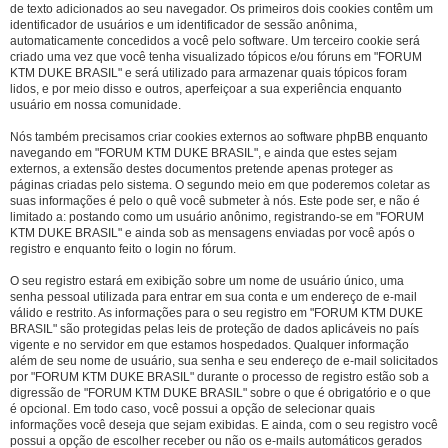
de texto adicionados ao seu navegador. Os primeiros dois cookies contêm um
identificador de usuários e um identificador de sessão anônima,
automaticamente concedidos a você pelo software. Um terceiro cookie será
criado uma vez que você tenha visualizado tópicos e/ou fóruns em "FORUM
KTM DUKE BRASIL" e será utilizado para armazenar quais tópicos foram
lidos, e por meio disso e outros, aperfeiçoar a sua experiência enquanto
usuário em nossa comunidade.
Nós também precisamos criar cookies externos ao software phpBB enquanto
navegando em "FORUM KTM DUKE BRASIL", e ainda que estes sejam
externos, a extensão destes documentos pretende apenas proteger as
páginas criadas pelo sistema. O segundo meio em que poderemos coletar as
suas informações é pelo o quê você submeter à nós. Este pode ser, e não é
limitado a: postando como um usuário anônimo, registrando-se em "FORUM
KTM DUKE BRASIL" e ainda sob as mensagens enviadas por você após o
registro e enquanto feito o login no fórum.
O seu registro estará em exibição sobre um nome de usuário único, uma
senha pessoal utilizada para entrar em sua conta e um endereço de e-mail
válido e restrito. As informações para o seu registro em "FORUM KTM DUKE
BRASIL" são protegidas pelas leis de proteção de dados aplicáveis no país
vigente e no servidor em que estamos hospedados. Qualquer informação
além de seu nome de usuário, sua senha e seu endereço de e-mail solicitados
por "FORUM KTM DUKE BRASIL" durante o processo de registro estão sob a
digressão de "FORUM KTM DUKE BRASIL" sobre o que é obrigatório e o que
é opcional. Em todo caso, você possui a opção de selecionar quais
informações você deseja que sejam exibidas. E ainda, com o seu registro você
possui a opção de escolher receber ou não os e-mails automáticos gerados