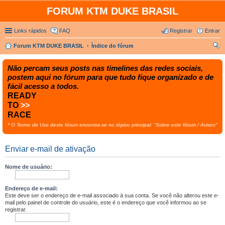
FORUM KTM DUKE BRASIL
Links rápidos
FAQ
Registrar
Entrar
Forum KTM DUKE BRASIL
Índice do fórum
es
Não percam seus posts nas timelines das redes sociais,
qui
postem aqui no fórum para que tudo fique organizado e de
sar
fácil acesso a todos.
READY
TO
>>
RACE
* O Termo de Uso deste fórum encontra-se no tópico principal: "Sobre este fórum / Avisos"
Enviar e-mail de ativação
Nome de usuário:
Endereço de e-mail:
Este deve ser o endereço de e-mail associado à sua conta. Se você não alterou este e-
mail pelo painel de controle do usuário, este é o endereço que você informou ao se
registrar.