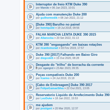
Interruptor de freio KTM Duke 390
por
Manolo
» 06 Jan 2023, 10:01
Ajuda com manutenção Duke 200
por
guilhermedik
» 08 Jan 2022, 21:12
[Duke 390] Barulho no painel
por
henriqueld
» 19 Jul 2018, 09:56
FALHA MARCHA LENTA DUKE 390 2015
por
Allanocba
» 20 Set 2022, 01:13
KTM 390 "engasgando" em baixas rotações
por
ricardomurad
» 03 Fev 2019, 17:57
Duke 390 [2017] Falhando em Baixo Giro
por
diegoskt5
» 15 Out 2020, 08:28
Desgaste do "trilho" de borracha da corrente
por
ogangrel
» 23 Abr 2023, 09:35
A
n
Peças compatíveis Duke 200
e
por
fcarmo
» 24 Jul 2019, 15:18
x
o
[Cabo de Embreagem] Duke 390 2017
(
por
s
FelipeGamaeSilva
» 22 Out 2021, 13:05
)
Reservatorio Liquido de Arrefecimento Duke 390
por
LeoDuke
» 18 Jan 2022, 15:53
me ajudem
por
pvstigert
» 20 Mar 2020, 12:37