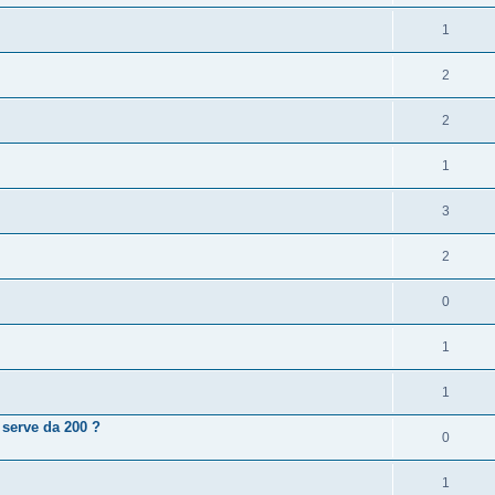
1
2
2
1
3
2
0
1
1
 serve da 200 ?
0
1