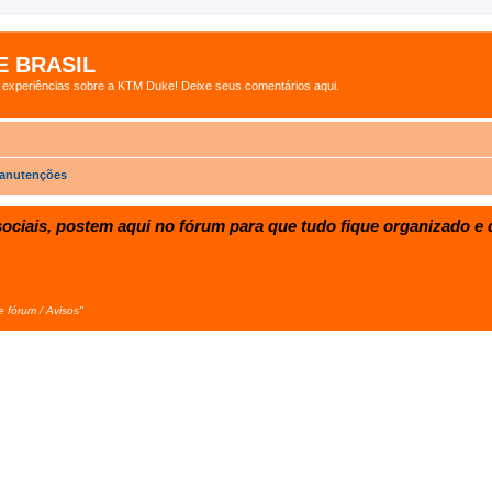
 BRASIL
s experiências sobre a KTM Duke! Deixe seus comentários aqui.
manutenções
ociais, postem aqui no fórum para que tudo fique organizado e d
e fórum / Avisos"