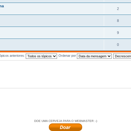
ma
2
8
9
0
ópicos anteriores:
Ordenar por
DOE UMA CERVEJA PARA O WEBMASTER :-)