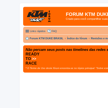
FORUM KTM DUKE
Criado para você compartilhar sua
Links rápidos
FAQ
Forum KTM DUKE BRASIL
Índice do fórum
Revisões e 
Não percam seus posts nas timelines das redes s
READY
TO
>>
RACE
* O Termo de Uso deste fórum encontra-se no tópico principal: "Sobre est