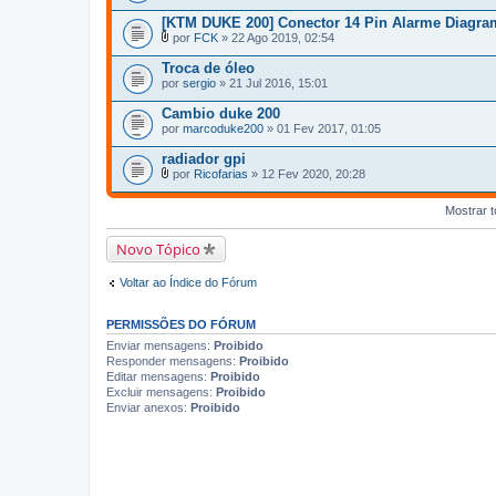
[KTM DUKE 200] Conector 14 Pin Alarme Diagra
por
FCK
» 22 Ago 2019, 02:54
A
n
Troca de óleo
e
por
sergio
» 21 Jul 2016, 15:01
x
o
Cambio duke 200
(
por
s
marcoduke200
» 01 Fev 2017, 01:05
)
radiador gpi
por
Ricofarias
» 12 Fev 2020, 20:28
A
n
Mostrar t
e
x
o
Novo Tópico
(
s
)
Voltar ao Índice do Fórum
PERMISSÕES DO FÓRUM
Enviar mensagens:
Proibido
Responder mensagens:
Proibido
Editar mensagens:
Proibido
Excluir mensagens:
Proibido
Enviar anexos:
Proibido