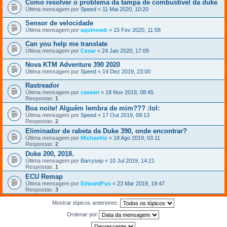
Como resolver o problema da tampa de combustível da duke
Última mensagem por
Speed
«
11 Mai 2020, 10:20
Sensor de velocidade
Última mensagem por
aquinowb
«
15 Fev 2020, 11:58
Can you help me translate
Última mensagem por
Cesar
«
24 Jan 2020, 17:09
Nova KTM Adventure 390 2020
Última mensagem por
Speed
«
14 Dez 2019, 23:00
Rastreador
Última mensagem por
caveari
«
18 Nov 2019, 08:45
Respostas:
1
Boa noite! Alguém lembra de mim??? :lol:
Última mensagem por
Speed
«
17 Out 2019, 09:13
Respostas:
2
Eliminador de rabeta da Duke 390, onde encontrar?
Última mensagem por
Michaelriz
«
18 Ago 2019, 03:11
Respostas:
2
Duke 200, 2018.
Última mensagem por
Barrysep
«
10 Jul 2019, 14:21
Respostas:
1
ECU Remap
Última mensagem por
EdwardFus
«
23 Mar 2019, 19:47
Respostas:
3
Mostrar tópicos anteriores:
Ordenar por