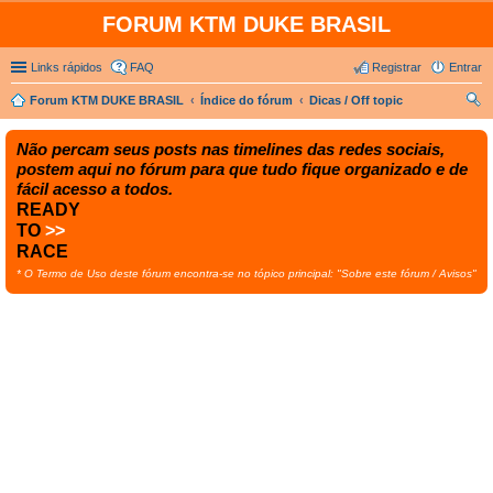
FORUM KTM DUKE BRASIL
Links rápidos
FAQ
Registrar
Entrar
Forum KTM DUKE BRASIL
Índice do fórum
Dicas / Off topic
es
Não percam seus posts nas timelines das redes sociais,
qui
postem aqui no fórum para que tudo fique organizado e de
sar
fácil acesso a todos.
READY
TO
>>
RACE
* O Termo de Uso deste fórum encontra-se no tópico principal: "Sobre este fórum / Avisos"