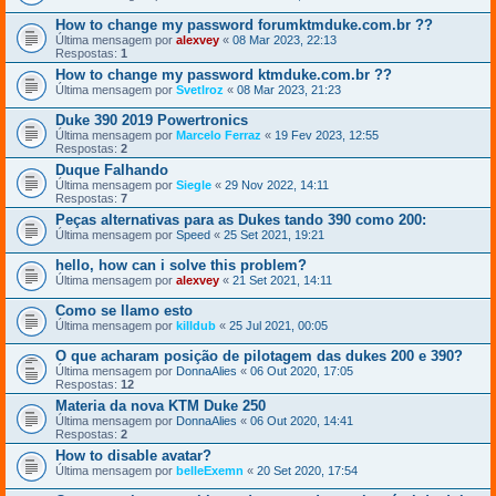
How to change my password forumktmduke.com.br ??
Última mensagem por
alexvey
«
08 Mar 2023, 22:13
Respostas:
1
How to change my password ktmduke.com.br ??
Última mensagem por
Svetlroz
«
08 Mar 2023, 21:23
Duke 390 2019 Powertronics
Última mensagem por
Marcelo Ferraz
«
19 Fev 2023, 12:55
Respostas:
2
Duque Falhando
Última mensagem por
Siegle
«
29 Nov 2022, 14:11
Respostas:
7
Peças alternativas para as Dukes tando 390 como 200:
Última mensagem por
Speed
«
25 Set 2021, 19:21
hello, how can i solve this problem?
Última mensagem por
alexvey
«
21 Set 2021, 14:11
Como se llamo esto
Última mensagem por
killdub
«
25 Jul 2021, 00:05
O que acharam posição de pilotagem das dukes 200 e 390?
Última mensagem por
DonnaAlies
«
06 Out 2020, 17:05
Respostas:
12
Materia da nova KTM Duke 250
Última mensagem por
DonnaAlies
«
06 Out 2020, 14:41
Respostas:
2
How to disable avatar?
Última mensagem por
belleExemn
«
20 Set 2020, 17:54