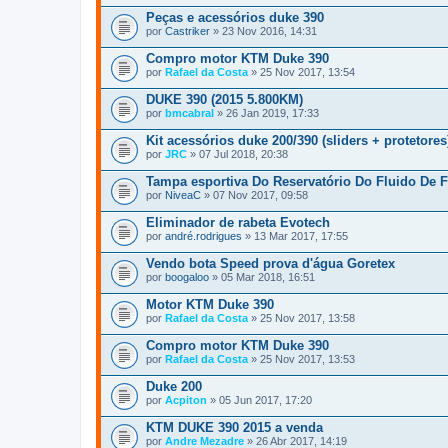
n
Peças e acessórios duke 390
e
por
Castriker
» 23 Nov 2016, 14:31
x
o
Compro motor KTM Duke 390
(
por
s
Rafael da Costa
» 25 Nov 2017, 13:54
)
DUKE 390 (2015 5.800KM)
por
bmcabral
» 26 Jan 2019, 17:33
Kit acessórios duke 200/390 (sliders + protetores
por
JRC
» 07 Jul 2018, 20:38
Tampa esportiva Do Reservatório Do Fluido De F
por
NiveaC
» 07 Nov 2017, 09:58
Eliminador de rabeta Evotech
por
andré.rodrigues
» 13 Mar 2017, 17:55
Vendo bota Speed prova d'água Goretex
por
boogaloo
» 05 Mar 2018, 16:51
Motor KTM Duke 390
por
Rafael da Costa
» 25 Nov 2017, 13:58
Compro motor KTM Duke 390
por
Rafael da Costa
» 25 Nov 2017, 13:53
Duke 200
por
Acpiton
» 05 Jun 2017, 17:20
KTM DUKE 390 2015 a venda
por
Andre Mezadre
» 26 Abr 2017, 14:19