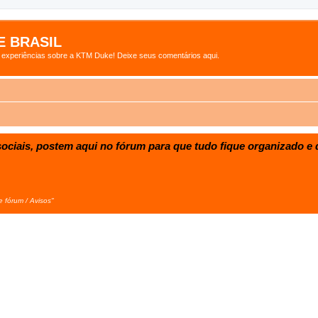
 BRASIL
s experiências sobre a KTM Duke! Deixe seus comentários aqui.
ociais, postem aqui no fórum para que tudo fique organizado e d
e fórum / Avisos"