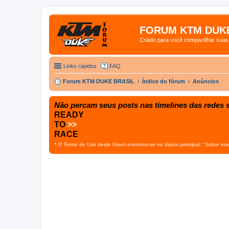
FORUM KTM DUKE
Criado para você compartilhar sua
Links rápidos
FAQ
Forum KTM DUKE BRASIL
Índice do fórum
Anúncios
Não percam seus posts nas timelines das redes s
READY
TO
>>
RACE
* O Termo de Uso deste fórum encontra-se no tópico principal: "Sobre est