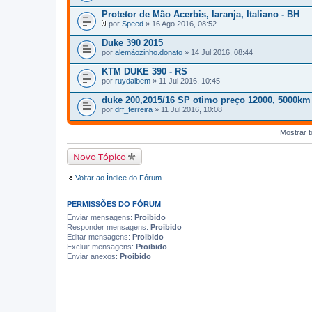
Protetor de Mão Acerbis, laranja, Italiano - BH
por
Speed
» 16 Ago 2016, 08:52
A
n
Duke 390 2015
e
por
alemãozinho.donato
» 14 Jul 2016, 08:44
x
o
KTM DUKE 390 - RS
(
por
s
ruydalbem
» 11 Jul 2016, 10:45
)
duke 200,2015/16 SP otimo preço 12000, 5000km g
por
drf_ferreira
» 11 Jul 2016, 10:08
Mostrar t
Novo Tópico
Voltar ao Índice do Fórum
PERMISSÕES DO FÓRUM
Enviar mensagens:
Proibido
Responder mensagens:
Proibido
Editar mensagens:
Proibido
Excluir mensagens:
Proibido
Enviar anexos:
Proibido