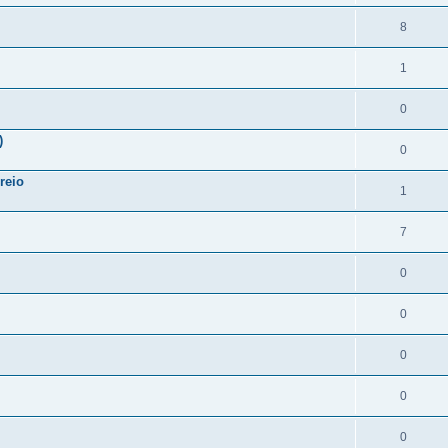
8
1
0
)
0
reio
1
7
0
0
0
0
0