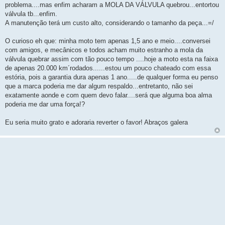
problema....mas enfim acharam a MOLA DA VÁLVULA quebrou...entortou
válvula tb...enfim.
A manutenção terá um custo alto, considerando o tamanho da peça...=/
O curioso eh que: minha moto tem apenas 1,5 ano e meio....conversei
com amigos, e mecânicos e todos acham muito estranho a mola da
válvula quebrar assim com tão pouco tempo ....hoje a moto esta na faixa
de apenas 20.000 km´rodados......estou um pouco chateado com essa
estória, pois a garantia dura apenas 1 ano.....de qualquer forma eu penso
que a marca poderia me dar algum respaldo...entretanto, não sei
exatamente aonde e com quem devo falar....será que alguma boa alma
poderia me dar uma força!?
Eu seria muito grato e adoraria reverter o favor! Abraços galera