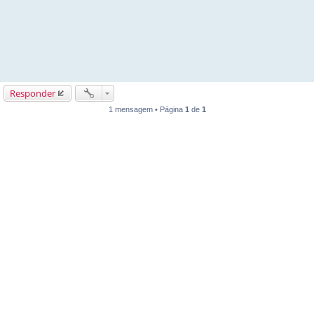
Responder
1 mensagem • Página
1
de
1