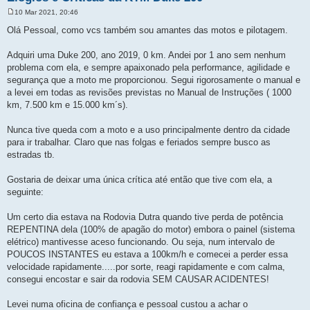
10 Mar 2021, 20:46
M
e
Olá Pessoal, como vcs também sou amantes das motos e pilotagem.
n
s
a
Adquiri uma Duke 200, ano 2019, 0 km. Andei por 1 ano sem nenhum
g
problema com ela, e sempre apaixonado pela performance, agilidade e
e
m
segurança que a moto me proporcionou. Segui rigorosamente o manual e
a levei em todas as revisões previstas no Manual de Instruções ( 1000
km, 7.500 km e 15.000 km´s).
Nunca tive queda com a moto e a uso principalmente dentro da cidade
para ir trabalhar. Claro que nas folgas e feriados sempre busco as
estradas tb.
Gostaria de deixar uma única crítica até então que tive com ela, a
seguinte:
Um certo dia estava na Rodovia Dutra quando tive perda de potência
REPENTINA dela (100% de apagão do motor) embora o painel (sistema
elétrico) mantivesse aceso funcionando. Ou seja, num intervalo de
POUCOS INSTANTES eu estava a 100km/h e comecei a perder essa
velocidade rapidamente.....por sorte, reagi rapidamente e com calma,
consegui encostar e sair da rodovia SEM CAUSAR ACIDENTES!
Levei numa oficina de confiança e pessoal custou a achar o