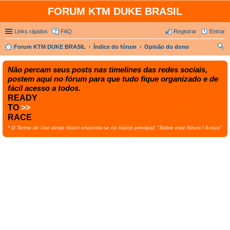
FORUM KTM DUKE BRASIL
Links rápidos
FAQ
Registrar
Entrar
Forum KTM DUKE BRASIL
Índice do fórum
Opinão do dono
es
Não percam seus posts nas timelines das redes sociais,
qui
postem aqui no fórum para que tudo fique organizado e de
sar
fácil acesso a todos.
READY
TO
>>
RACE
* O Termo de Uso deste fórum encontra-se no tópico principal: "Sobre este fórum / Avisos"