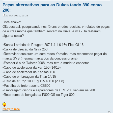
Peças alternativas para as Dukes tando 390 como
200:
25 Set 2021, 19:21
M
e
Lista abaixo:
n
Olá pessoal, pesquisando nos fóruns e redes sociais, vi relatos de peças
s
a
de outras motos que também servem na Duke, e vcs? Já testaram
g
alguma coisa?
e
m
•Sonda Lambda do Peugeot 207 1.4 1.6 16v Flex 08-13
•Caixa de direção da Ninja 250
•Reteovisor qualquer um com rosca Yamaha, mas recomendo pegar da
marca GVS (mesma marca dos da concessionária)
•Estador é o da Twister 2008, mas tem q mudar o conector
•Cabo de acelerador da Fan 150 (14/15)
•Cabo de acelerador da Kansas 150
•Cabo de embreagem da Titan 14/15
•Filtro de ar Pop 100/ Cg 125 e 150 (2008)
•Pastilha de freio traseira CB500
•Embreagem discos e separadores da CRF 230 servem na 200
•Retentores de bengala da F800 GS ou Tiger 800
ready to race