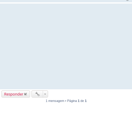
Responder
1 mensagem • Página
1
de
1