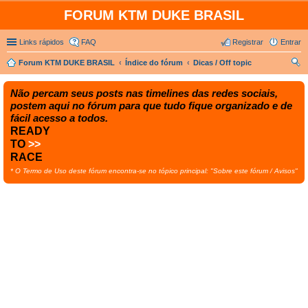
FORUM KTM DUKE BRASIL
Links rápidos
FAQ
Registrar
Entrar
Forum KTM DUKE BRASIL
Índice do fórum
Dicas / Off topic
es
Não percam seus posts nas timelines das redes sociais,
qui
postem aqui no fórum para que tudo fique organizado e de
sar
fácil acesso a todos.
READY
TO
>>
RACE
* O Termo de Uso deste fórum encontra-se no tópico principal: "Sobre este fórum / Avisos"