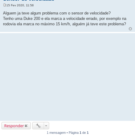
15 Fev 2020, 11:58
M
e
Alguem ja teve algum problema com o sensor de velocidade?
n
Tenho uma Duke 200 e ela marca a velocidade errado, por exemplo na
s
a
rodovia ela marca no máximo 15 km/h, alguém já teve este problema?
g
e
m
Responder
1 mensagem • Página
1
de
1