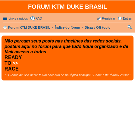
FORUM KTM DUKE BRASIL
Links rápidos
FAQ
Registrar
Entrar
Forum KTM DUKE BRASIL
Índice do fórum
Dicas / Off topic
es
Não percam seus posts nas timelines das redes sociais,
qui
postem aqui no fórum para que tudo fique organizado e de
sar
fácil acesso a todos.
READY
TO
>>
RACE
* O Termo de Uso deste fórum encontra-se no tópico principal: "Sobre este fórum / Avisos"